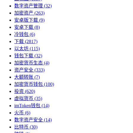
数字资产管理
(32)
加密资产
(263)
安卓版下载
(9)
安卓下载
(8)
冷钱包
(6)
下载
(2817)
以太坊
(115)
钱包下载
(32)
加密货币生态
(4)
资产安全
(333)
大额转账
(7)
加密货币钱包
(100)
投资
(620)
虚拟货币
(35)
imToken钱包
(14)
火币
(6)
数字资产安全
(14)
比特币
(30)