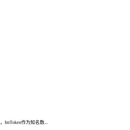
mToken作为知名数...