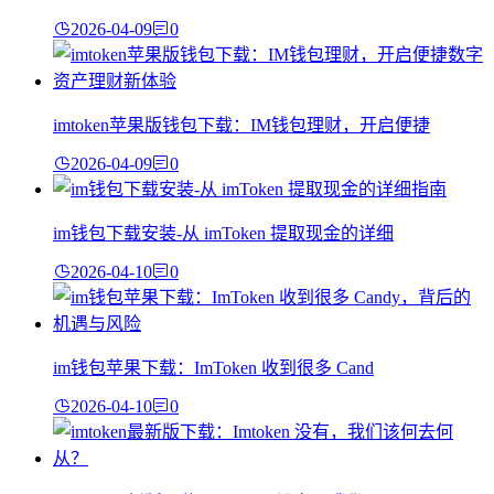
2026-04-09
0
imtoken苹果版钱包下载：IM钱包理财，开启便捷
2026-04-09
0
im钱包下载安装-从 imToken 提取现金的详细
2026-04-10
0
im钱包苹果下载：ImToken 收到很多 Cand
2026-04-10
0