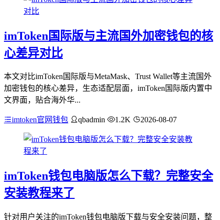
imToken国际版与主流国外加密钱包的核
心差异对比
本文对比imToken国际版与MetaMask、Trust Wallet等主流国外
加密钱包的核心差异，生态适配层面，imToken国际版内置中
文界面，贴合海外华...
imtoken官网钱包
qbadmin
1.2K
2026-08-07
imToken钱包电脑版怎么下载？完整安全
安装教程来了
针对用户关注的imToken钱包电脑版下载与安全安装问题，整