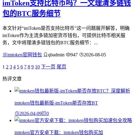
imToken支持比特币吗？一文理清多链钱
包的BTC服务细节
本文针对“imToken是否支持比特币”这一问题展开解答，明确
imToken作为主流多链加密货币钱包，可提供比特币相关服
务，文中将理清多链钱包的BTC服务细节：...
imtoken官网钱包
qbadmin
947
2026-08-05
1
2
3
4
5
6
7
8
9
10
下一页
尾页
热评文章
imtoken钱包最新版-imToken能否存放BT
2026-04-09
0
imtoken官方安卓下载：imtoken钱包购买加