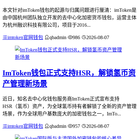
本文针对imToken钱包的起源与归属问题进行厘清：imToken是
由中国杭州团队独立开发的去中心化加密货币钱包，运营主体
为杭州融识科技有限公司，项目于2016...
imtoken官网钱包
qbadmin
986
2026-08-07
ImToken钱包正式支持HSR，解锁氢币资
产管理新场景
近日，知名去中心化钱包服务商ImToken正式宣布支持
HSR（氢币）资产，为全球氢币持有者解锁了全新的资产管理
场景，作为全球用户基数庞大的加密钱包之一，ImTo...
imtoken官网钱包
qbadmin
957
2026-08-07