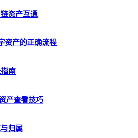
多链资产互通
字资产的正确流程
全指南
握资产查看技巧
源与归属