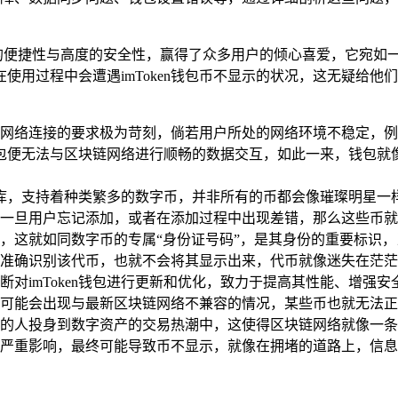
的便捷性与高度的安全性，赢得了众多用户的倾心喜爱，它宛如
使用过程中会遭遇imToken钱包币不显示的状况，这无疑给
网络连接的要求极为苛刻，倘若用户所处的网络环境不稳定，例
n钱包便无法与区块链网络进行顺畅的数据交互，如此一来，钱包
币的宝库，支持着种类繁多的数字币，并非所有的币都会像璀璨明星
一旦用户忘记添加，或者在添加过程中出现差错，那么这些币就
，这就如同数字币的专属“身份证号码”，是其身份的重要标识
准确识别该代币，也就不会将其显示出来，代币就像迷失在茫茫
断对imToken钱包进行更新和优化，致力于提高其性能、增强
可能会出现与最新区块链网络不兼容的情况，某些币也就无法正
的人投身到数字资产的交易热潮中，这使得区块链网络就像一条
严重影响，最终可能导致币不显示，就像在拥堵的道路上，信息