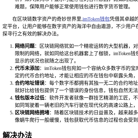
难题，保障用户能够正常使用钱包进行数字货币管理。
在区块链数字资产的奇妙世界里,
imToken钱包
凭借其卓越
定平台，让用户能够在数字资产的海洋中自由遨游，不少用户在
探寻行之有效的解决办法。
网络问题
：区块链网络犹如一个精密运转的大型机器，对
限制的网络，就如同给这台机器套上了枷锁，imToke
显示的状况也就随之出现了。
代币未添加
：imToken钱包宛如一个容纳众多数字
定的代币合约地址，才能让相应的币在钱包中崭露头角，
合约地址错误
：每个数字币都拥有其独一无二的合约地址
就好比给钱包提供了一个错误的身份信息，钱包自然无法
钱包版本过低
：软件开发者就像一群技艺精湛的工匠，不
如同驾驶着一辆老旧的汽车行驶在现代化的高速公路上，
区块链网络拥堵
：随着区块链技术的日益普及，越来越多
像蜗牛爬行一般缓慢，钱包获取代币信息的过程也会受到
解决办法