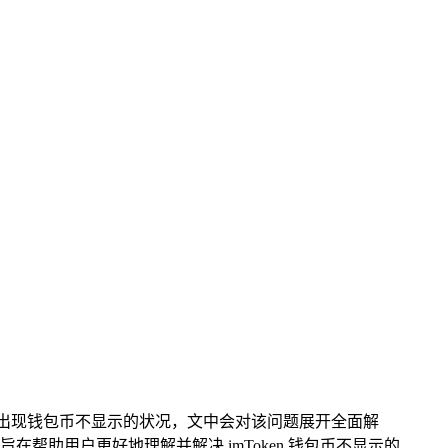
过程中常出现钱包币不显示的状况，文中会对该问题展开全面解
助用户更好地理解并解决 imToken 钱包币不显示的