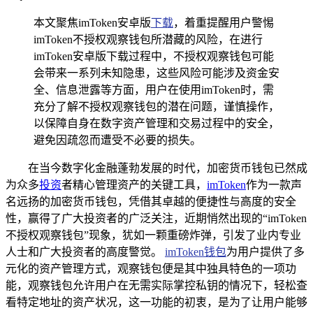
本文聚焦imToken安卓版
下载
，着重提醒用户警惕
imToken不授权观察钱包所潜藏的风险，在进行
imToken安卓版下载过程中，不授权观察钱包可能
会带来一系列未知隐患，这些风险可能涉及资金安
全、信息泄露等方面，用户在使用imToken时，需
充分了解不授权观察钱包的潜在问题，谨慎操作，
以保障自身在数字资产管理和交易过程中的安全，
避免因疏忽而遭受不必要的损失。
在当今数字化金融蓬勃发展的时代，加密货币钱包已然成
为众多
投资
者精心管理资产的关键工具，
imToken
作为一款声
名远扬的加密货币钱包，凭借其卓越的便捷性与高度的安全
性，赢得了广大投资者的广泛关注，近期悄然出现的“imToken
不授权观察钱包”现象，犹如一颗重磅炸弹，引发了业内专业
人士和广大投资者的高度警觉。
imToken钱包
为用户提供了多
元化的资产管理方式，观察钱包便是其中独具特色的一项功
能，观察钱包允许用户在无需实际掌控私钥的情况下，轻松查
看特定地址的资产状况，这一功能的初衷，是为了让用户能够