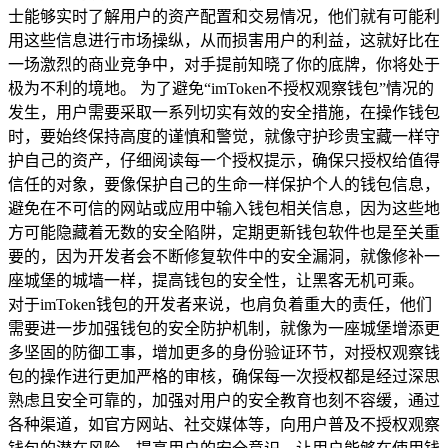
士能够实时了解用户的资产配置和交易情况，他们就有可能利
用这些信息进行市场操纵，从而损害用户的利益，这就好比在
一场激烈的商业竞争中，对手提前知晓了你的底牌，你将处于
极为不利的境地。 为了避免“imToken不授权观察钱包”情况的
发生，用户需要采取一系列切实有效的安全措施，在操作钱包
时，要始终保持高度的谨慎和警觉，就像守护珍贵宝藏一样守
护自己的资产，仔细阅读每一个授权提示，确保只授权给值得
信任的对象，要像保护自己的生命一样保护个人的钱包信息，
避免在不可信的网站或应用中输入钱包相关信息，因为这些地
方可能隐藏着无数的安全陷阱，定期更新钱包软件也是至关重
要的，因为开发者会不断修复软件中的安全漏洞，就像修补一
座城堡的城墙一样，提高钱包的安全性，让黑客无机可乘。
对于imToken钱包的开发者来说，也肩负着重大的责任，他们
需要进一步加强钱包的安全防护机制，就像为一座城堡增添更
多坚固的防御工事，增加更多的身份验证环节，对授权观察钱
包的操作进行更加严格的审核，确保每一次授权都是经过深思
熟虑且安全可靠的，加强对用户的安全教育也刻不容缓，通过
各种渠道，如官方网站、社交媒体等，向用户普及不授权观察