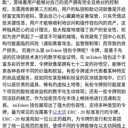
匙”，意味着用户能够对自己的资产拥有完全且绝对的控制
权，无需再依赖第三方机构，用户的私钥和助记词就像是开启
财富宝库的密码，需由自己小心翼翼地妥善保管，只有凭借这
些关键信息，用户才能够顺利地访问和操作钱包内的资产，这
种独具匠心的设计理念，极大程度地增强了资产的安全性，宛
如为资产筑起了一道坚不可摧的城墙，有效避免了因中心化机
构可能面临的风险（诸如黑客攻击、监管限制等）而导致的资
产损失。 究竟什么是 imToken 钱包令牌呢？令牌，是基于先
进的区块链技术发行的数字权益证明，在 imToken 钱包这个丰
富多彩的世界里，令牌就像是拥有七十二变的孙悟空，能够代
表各种各样不同的价值和权益，有些令牌或许代表着某种特定
的商品或服务，就如同在某些精彩纷呈的区块链游戏中，它们
可以是珍贵的道具、稀有的虚拟土地等；有些令牌则可能是某
个项目的股权或收益权的数字化生动体现；还有一些令牌则如
同活跃的精灵，作为加密货币在市场上畅快地进行流通和交
易。 imToken 钱包展现出了强大的包容性，支持多种类型的令
牌，最为常见的当属基于
以太坊
ERC - 20 标准发行的令牌，
ERC - 20 标准宛如一位公正的裁判，为令牌的发行和交易提
供了统一且规范的准则，使得不同的令牌能够在以太坊网络上