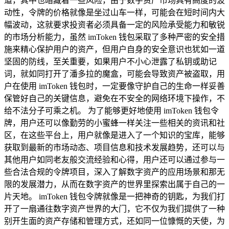
道，其中也暗藏着一些风险，由于数字资产市场具有高度的波
动性，令牌的价格就像是坐过山车一样，可能会在短时间内大
幅波动，这就要求投资者必须具备一定的风险承受能力和敏锐
的市场分析能力，虽然 imToken 钱包采取了多种严密的安全措
施来精心保护用户的资产，但用户自身的安全意识也犹如一道
坚固的防线，至关重要，如果用户不小心泄露了私钥或助记
词，就如同打开了潘多拉的魔盒，可能会导致资产被盗取，用
户在使用 imToken 钱包时，一定要像守护自己的生命一样妥善
保管好自己的关键信息，避免在不安全的网络环境下操作，不
给不法分子可乘之机。 为了能够更好地使用 imToken 钱包令
牌，用户还可以像勤劳的小蜜蜂一样关注一些相关的资讯和社
区，在这些平台上，用户就像是进入了一个知识的宝库，能够
获取到最新的市场动态、项目信息和技术发展趋势，还可以与
其他用户如同老友般交流经验和心得，用户还可以通过参与一
些合法合规的令牌项目，深入了解数字资产的应用场景和那无
限的发展潜力，从而在数字资产的世界里探索出属于自己的一
片天地。 imToken 钱包令牌就像是一把神奇的钥匙，为我们打
开了一扇通往数字资产世界的大门，它不仅为我们提供了一种
别开生面的资产存储和管理方式，还如同一位慷慨的天使，为