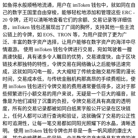
如鱼得水般顺畅地流通，用户在 imToken 钱包中，就如同在自
己的数字王国里自由穿梭，能够轻松地添加和管理这些 ERC -
20 令牌，还可以清晰地查看它们的余额、交易记录等详细信
息，imToken 钱包还展现出了广阔的胸怀，支持其他一些主流
公链上的令牌，如 EOS、TRON 等，为用户提供了更为广
泛、丰富的数字资产选择，让用户能够在数字资产的海洋中尽
情遨游。 使用 imToken 钱包令牌进行交易，宛如驾驶着一艘
高速快艇，具有诸多令人瞩目的优势，交易速度快，由于区块
链技术那独特的特性，令牌交易在网络确认之后能够迅速完
成，这就如同闪电一般，大大缩短了传统金融交易所需的漫长
时间，交易成本低，与传统金融机构那高昂的手续费相比，使
用 imToken 钱包进行令牌交易的费用通常要低得多，这对于那
些频繁进行小额交易的用户来说，无疑是一个巨大的福音，就
像是为他们减轻了沉重的负担，令牌交易还具有高度的透明
度，所有的交易记录都被如同白纸黑字般公开记录在区块链
上，任何人都可以进行查询和验证，这就确保了交易的公正性
和可追溯性，让每一笔交易都如同阳光照耀下的水晶，清晰透
明。 使用 imToken 钱包令牌也并非是一条一帆风顺的康庄大