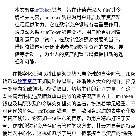
本文聚焦
imToken
钱包，旨在让读者深入了解其令
牌相关内容，imToken钱包为用户开启数字资产新
征程提供助力，它在数字资产领域有着重要作用，
通过深入探索imToken钱包令牌，用户能更好地管
理和运用数字资产，在数字经济蓬勃发展的当下，
借助该钱包可更便捷地参与到数字资产的交易、存
储等活动中，为个人的资产配置与增值提供新的途
径和可能。
在数字化浪潮以排山倒海之势席卷全球的当今时代，加密
货币与
数字资产
正如同璀璨星辰，逐渐映入大众的视野，摇身
一变成为金融领域那备受瞩目、熠熠生辉的新兴力量，在这个
既充满无限机遇又暗藏重重挑战的数字资产世界里，imToken
钱包及其所涉及的令牌宛如坚实的基石，扮演着举足轻重、不
可替代的角色。 imToken 钱包，是一款闻名遐迩的去中心化数
字资产钱包，它宛如一位贴心的管家，为用户精心打造了安
全、便捷的数字资产存储与管理解决方案，其最为显著的特点
便是去中心化，这犹如赋予了用户一把掌控自己资产的“金钥