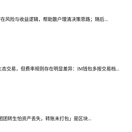
潜在风险与收益逻辑，帮助散户理清决策思路；随后...
交易，但费率规则存在明显差异：IM钱包多按交易档...
得团团转生怕资产丢失，转账未打包」是区块...