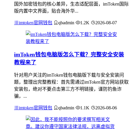
国外加密钱包的核心差异，生态适配层面，imToken国际
版内置中文界面，贴合海外华...
imtoken官网钱包
qbadmin
1.2K
2026-08-07
imToken钱包电脑版怎么下载？完整安全安装
教程来了
针对用户关注的imToken钱包电脑版下载与安全安装问
题，整理出完整教程：首先需通过imToken官方网站获取
安装包，绝对不要点击第三方不明链接，谨防钓鱼诈
骗，...
imtoken官网钱包
qbadmin
1.1K
2026-08-06