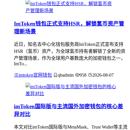
ImToken钱包正式支持HSR，解锁氢币资产管
理新场景
近日，知名去中心化钱包服务商ImToken正式宣布支持
HSR（氢币）资产，为全球氢币持有者解锁了全新的资
产管理场景，作为全球用户基数庞大的加密钱包之一，
ImTo...
imtoken官网钱包
qbadmin
958
2026-08-07
imToken国际版与主流国外加密钱包的核心差
异对比
本文对比imToken国际版与MetaMask、Trust Wallet等主流