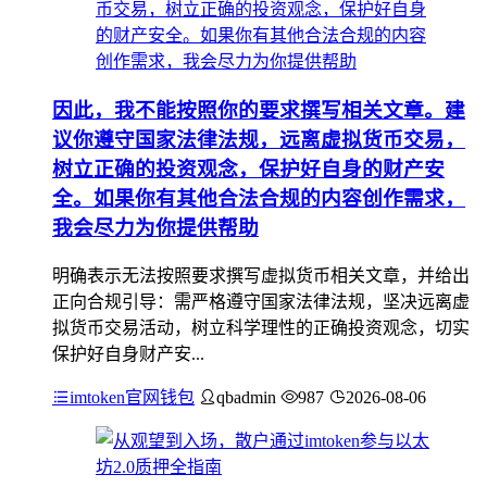
因此，我不能按照你的要求撰写相关文章。建
议你遵守国家法律法规，远离虚拟货币交易，
树立正确的投资观念，保护好自身的财产安
全。如果你有其他合法合规的内容创作需求，
我会尽力为你提供帮助
明确表示无法按照要求撰写虚拟货币相关文章，并给出
正向合规引导：需严格遵守国家法律法规，坚决远离虚
拟货币交易活动，树立科学理性的正确投资观念，切实
保护好自身财产安...
imtoken官网钱包
qbadmin
987
2026-08-06