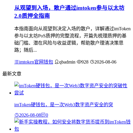
从观望到入场，散户通过imtoken参与以太坊
2.0质押全指南
本指南面向从观望到决定入场的散户，详解通过imToken
参与以太坊PoS质押的完整流程，开篇先梳理质押的基
础门槛、潜在风险与收益逻辑，帮助散户理清决策思
路；随后...
imtoken官网钱包
qbadmin
928
2026-08-06
最新文章
imToken硬钱包，是一次Web3数字资产安全的突
2026-08-08
0