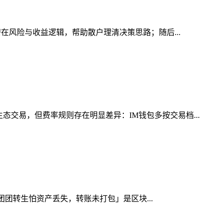
潜在风险与收益逻辑，帮助散户理清决策思路；随后...
交易，但费率规则存在明显差异：IM钱包多按交易档...
得团团转生怕资产丢失，转账未打包」是区块...