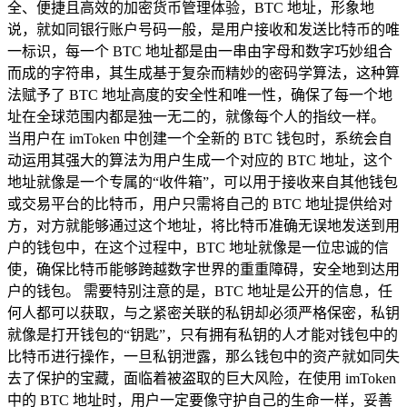
全、便捷且高效的加密货币管理体验，BTC 地址，形象地
说，就如同银行账户号码一般，是用户接收和发送比特币的唯
一标识，每一个 BTC 地址都是由一串由字母和数字巧妙组合
而成的字符串，其生成基于复杂而精妙的密码学算法，这种算
法赋予了 BTC 地址高度的安全性和唯一性，确保了每一个地
址在全球范围内都是独一无二的，就像每个人的指纹一样。
当用户在 imToken 中创建一个全新的 BTC 钱包时，系统会自
动运用其强大的算法为用户生成一个对应的 BTC 地址，这个
地址就像是一个专属的“收件箱”，可以用于接收来自其他钱包
或交易平台的比特币，用户只需将自己的 BTC 地址提供给对
方，对方就能够通过这个地址，将比特币准确无误地发送到用
户的钱包中，在这个过程中，BTC 地址就像是一位忠诚的信
使，确保比特币能够跨越数字世界的重重障碍，安全地到达用
户的钱包。 需要特别注意的是，BTC 地址是公开的信息，任
何人都可以获取，与之紧密关联的私钥却必须严格保密，私钥
就像是打开钱包的“钥匙”，只有拥有私钥的人才能对钱包中的
比特币进行操作，一旦私钥泄露，那么钱包中的资产就如同失
去了保护的宝藏，面临着被盗取的巨大风险，在使用 imToken
中的 BTC 地址时，用户一定要像守护自己的生命一样，妥善