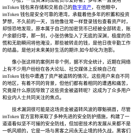
小张，一位资深的加密货币爱好者，多年来一直使用
imToken 钱包来存储和交易自己的
数字资产
，在他眼中，
imToken 钱包是安全可靠的港湾，承载着他多年的积蓄和投资
梦想，不久前的一天，当他像往常一样登录钱包查看资产时，
却惊恐地发现，原本属于自己的加密货币已经被全部转走，账
户余额归零，那一刻，小张仿佛坠入了无底的深渊，极度的恐
慌和无助瞬间将他淹没，那些被转走的钱，是他日夜辛勤工作
的结晶，是他对未来美好生活的期许,如今却化为泡影。
像小张这样的案例并非个例，据不完全统计，近期在网络
上有不少用户纷纷在各大论坛、社交媒体上反映自己在
imToken 钱包中遭遇了资产被盗转的情况，这些用户来自不同
的地区，有着不同的背景，但他们都有着相同的遭遇和痛苦，
究竟是什么原因导致了这些资金被盗转呢？这成为了众多用户
和业内人士共同关注的焦点。
技术漏洞很可能是这场资金被盗转风波的罪魁祸首，尽管
imToken 官方宣称采取了多种先进的安全防护措施，构建了一
道道看似坚不可摧的安全防线，但加密技术的发展从来都不是
一帆风顺的，它是一场与黑客之间永无止境的持久战，黑客们