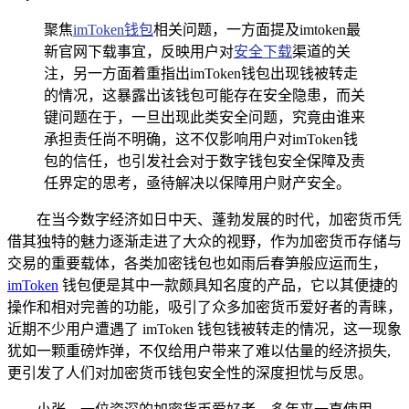
聚焦
imToken钱包
相关问题，一方面提及imtoken最
新官网下载事宜，反映用户对
安全下载
渠道的关
注，另一方面着重指出imToken钱包出现钱被转走
的情况，这暴露出该钱包可能存在安全隐患，而关
键问题在于，一旦出现此类安全问题，究竟由谁来
承担责任尚不明确，这不仅影响用户对imToken钱
包的信任，也引发社会对于数字钱包安全保障及责
任界定的思考，亟待解决以保障用户财产安全。
在当今数字经济如日中天、蓬勃发展的时代，加密货币凭
借其独特的魅力逐渐走进了大众的视野，作为加密货币存储与
交易的重要载体，各类加密钱包也如雨后春笋般应运而生，
imToken
钱包便是其中一款颇具知名度的产品，它以其便捷的
操作和相对完善的功能，吸引了众多加密货币爱好者的青睐，
近期不少用户遭遇了 imToken 钱包钱被转走的情况，这一现象
犹如一颗重磅炸弹，不仅给用户带来了难以估量的经济损失,
更引发了人们对加密货币钱包安全性的深度担忧与反思。