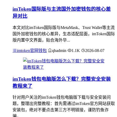
imToken国际版与主流国外加密钱包的核心差
异对比
本文对比imToken国际版与MetaMask、Trust Wallet等主流
国外加密钱包的核心差异，生态适配层面，imToken国际
版内置中文界面，贴合海外华...
imtoken官网钱包
qbadmin
1.1K
2026-08-07
imToken钱包电脑版怎么下载？完整安全安装
教程来了
针对用户关注的imToken钱包电脑版下载与安全安装问
题，整理出完整教程：首先需通过imToken官方网站获取
安装包，绝对不要点击第三方不明链接，谨防钓鱼诈
骗，...