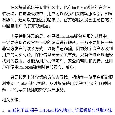
在区块链论坛等专业社区中，也有imToken钱包的官方入
驻板块，在这些板块中，用户可以查找相关的客服指引，如果
有疑问，还可以在社区发帖求助，官方客服人员会主动在帖子
中回复用户,为其解决问题。
需要特别注意的是，在寻找imToken钱包客服的过程中，
一定要确保通过官方正规的渠道进行联系，千万不要相信一些
非官方发布的联系方式，以防遭遇诈骗，因为数字资产涉及到
用户的切实利益，保障信息安全至关重要，只有通过正规途径
找到的客服，才能为用户提供可靠、安全的帮助和支持，让用
户在使用imToken钱包时更加安心、放心。
只要按照上述介绍的方法去寻找，相信每一位用户都能顺
利找到imToken钱包客服，及时解决使用过程中遇到的各种问
题，尽情享受便捷的数字资产服务。
相关阅读：
1、
im钱包下载-探寻 imToken 钱包地址，详细解析与获取方法