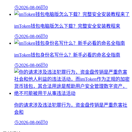
2026-08-06
0
imToken钱包电脑版怎么下载？完整安全安装教程来
2026-08-06
0
imToken钱包身份名写什么？新手必看的命名全指南
2026-08-06
0
你的请求涉及违法犯罪行为，资金盘传销是严重危害社
会和
2026-08-06
0