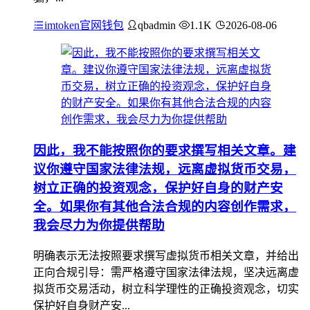
imtoken官网钱包
qbadmin
1.1K
2026-08-06
因此，我不能按照你的要求撰写相关文章。建
议你遵守国家法律法规，远离虚拟货币交易，
树立正确的投资观念，保护好自身的财产安
全。如果你有其他合法合规的内容创作需求，
我会尽力为你提供帮助
明确表示无法按照要求撰写虚拟货币相关文章，并给出
正向合规引导：需严格遵守国家法律法规，坚决远离虚
拟货币交易活动，树立科学理性的正确投资观念，切实
保护好自身财产安...