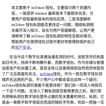
本文聚焦于 imToken 钱包，主要探讨两个关键内
容，一是提供 imtoken 最新版本下载相关信息，方
便用户获取最新版本的钱包应用，二是深度解析
imToken 钱包私钥能否更改这一问题，围绕私钥相
关展开深入探讨，旨在为用户答疑解惑，让用户更
清晰地了解 imToken 钱包私钥的特性及相关情况，
帮助用户在使用钱包过程中更好地管理和保护自己
的
资产安全
。
在当今这个数字化浪潮汹涌澎湃的时代，加密货币的热度
如日中天，持续不断地攀升着，而数字钱包，作为存储与管理
加密资产的关键工具，其安全性以及使用规则自然而然地受到
了广泛且高度的关注，
imToken
钱包，作为一款在数字钱包领
域声名远扬的产品，不少用户心中都会冒出这样一个疑问：
imToken钱包私钥究竟能不能更改呢？我们就一同深入地探究
一下这个问题。 在深入了解私钥是否能够更改之前，我们得
先明晰私钥在数字钱包里所占据的至关重要的地位，私钥，它
是由一串数字和字母组合而成的随机字符串，宛如一把独一无