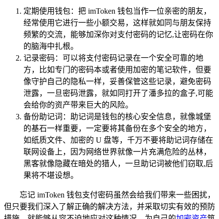
定期使用钱包：把 imToken 钱包当作一位亲密的朋友，
经常使用它进行一些小额交易，这样就如同与朋友保持
频繁的交流，能够加深你对支付密码的记忆,让密码在你
的脑海中扎根。
记录密码：可以将支付密码记录在一个安全可靠的地
方，比如专门的密码本或者使用加密的笔记软件，但要
像守护自己的隐私一样，妥善保管这些记录，避免密码
泄露，一旦密码泄露，就如同打开了潘多拉的盒子,可能
会给你的资产带来巨大的风险。
备份助记词：助记词是钱包的核心安全信息，就像城堡
的基石一样重要，一定要将其备份在多个安全的地方，
如纸质文件、加密的 U 盘等，千万不要将助记词存储在
联网设备上，因为网络世界就像一片充满危险的丛林，
黑客就像隐藏在暗处的猎人，一旦助记词被他们窃取,后
果将不堪设想。
忘记 imToken 钱包支付密码虽然会给我们带来一些困扰，
但只要我们深入了解正确的解决方法，并采取切实有效的预防
措施，就能够从容不迫地应对这种情况，为自己的
加密资产
筑