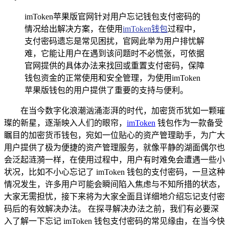
imToken苹果版官网针对用户忘记钱包支付密码的
情况给出解决方案，在使用
imToken钱包
过程中，
支付密码遗忘是常见困扰，官网此举为用户排忧解
难，它能让用户在遇到该问题时不必慌张，可依据
官网提供的具体办法来找回或重置支付密码，保障
钱包资金的正常使用和安全管理，为使用imToken
苹果版钱包的用户提供了重要的支持与便利。
在当今数字化浪潮汹涌澎湃的时代，加密货币犹如一颗璀
璨的新星，逐渐映入人们的眼帘，
imToken
钱包作为一款备受
瞩目的加密货币钱包，宛如一位贴心的资产管理助手，为广大
用户提供了极为便捷的资产管理服务，就像平静的湖面偶尔也
会泛起涟漪一样，在使用过程中，用户有时难免会遭遇一些小
状况，比如不小心忘记了 imToken 钱包的支付密码，一旦这种
情况发生，许多用户可能会瞬间陷入焦虑与不知所措的状态，
大家无需担忧，接下来将为大家全面且详细地介绍忘记支付密
码后的有效解决办法。 在探寻解决办法之前，我们有必要深
入了解一下忘记 imToken 钱包支付密码的常见缘由，在当今快