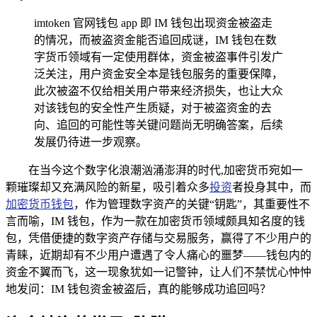
imtoken 官网钱包 app 即 IM 钱包出现资金被盗走
的情况，而被盗资金能否追回成谜，IM 钱包在数
字货币领域有一定使用群体，资金被盗事件引发广
泛关注，用户资金安全本是钱包服务的重要保障，
此次被盗不仅给相关用户带来经济损失，也让大众
对该钱包的安全性产生质疑，对于被盗资金的去
向、追回的可能性等关键问题尚无明确答案，后续
发展仍待进一步观察。
在当今这个数字化浪潮汹涌澎湃的时代,加密货币宛如一
颗璀璨却又充满风险的新星，吸引着众多
投资
者投身其中，而
加密货币钱包
，作为管理数字资产的关键“钥匙”，其重要性不
言而喻，IM 钱包，作为一款在加密货币领域颇具知名度的钱
包，凭借便捷的数字资产存储与交易服务，赢得了不少用户的
青睐，近期却有不少用户遭遇了令人痛心的噩梦——钱包内的
资金不翼而飞，这一现象犹如一记警钟，让人们不禁忧心忡忡
地发问：IM 钱包资金被盗后，真的能够成功追回吗？