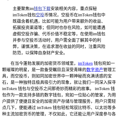
主要聚焦im
钱包下载
安装相关内容，重点探秘
imToken钱包
空投
币情况，空投币在imToken钱包中
既蕴含着机遇，比如可能为用户带来额外的收益、
拓展投资渠道等；但同时也存在风险，如可能遭遇
虚假空投诈骗、代币价值不稳定等，在使用im钱包
并参与空投币活动时，用户需全面了解其中的利
弊，谨慎决策，在追求潜在收益的同时，注重风险
防范，以保障自身财产安全。
在当今蓬勃发展的加密货币领域里，
imToken
钱包宛如一
颗璀璨的明星，是一款备受瞩目且深受青睐的
数字资产
管理工
具，而空投币，则如同加密世界中一颗神秘而充满诱惑的宝
石，是一种独特且极具吸引力的现象，就让我们一同深入探寻
imToken 钱包与空投币之间那奇妙而精彩的故事。 imToken 钱
包作为一款支持多链的数字钱包，宛如一位贴心的管家，为用
户提供了便捷且安全的加密资产存储与管理服务，用户只需轻
点几下，便能通过 imToken 钱包轻松驾驭比特币、以太坊等多
种主流加密货币的管理，不仅如此，它还能让用户深度参与各