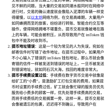
交易则是在这条公路上行驶的车辆，网络拥堵是一个屡
见不鲜的问题，当大量的交易如同潮水般同时在网络中
进行时，交易的确认速度就会像陷入泥潭的车辆一样变
得缓慢，以
以太坊
网络为例，在交易高峰期，大量用户
如同蜂拥而至的旅客，纷纷进行转账、智能合约交互等
操作，使得网络拥堵不堪重负，提币交易就像被堵在路
上的车辆，可能会被积压，从而导致用户在 imToken 钱
包中不能及时收到币。
提币地址错误
：这是一个较为常见的人为失误，宛如在
邮寄信件时写错了收件地址，在提币过程中，如果用户
不小心输入了错误的 imToken 钱包地址，那么币就会像
寄错的信件一样被发送到错误的地址上，一旦币被发送
到错误地址，就如同石沉大海，找回的难度非常大。
提币手续费设置过低
：手续费在数字货币交易中就像是
给矿工的“小费”，是激励矿工打包交易的费用，如果提
币时设置的手续费过低，矿工就会像忙碌的服务员优先
服务给小费多的顾客一样，优先处理手续费高的交易，
而将手续费低的交易搁置一旁，这样一来，提币交易就
会像被遗忘的包裹，迟迟得不到确认，导致用户在