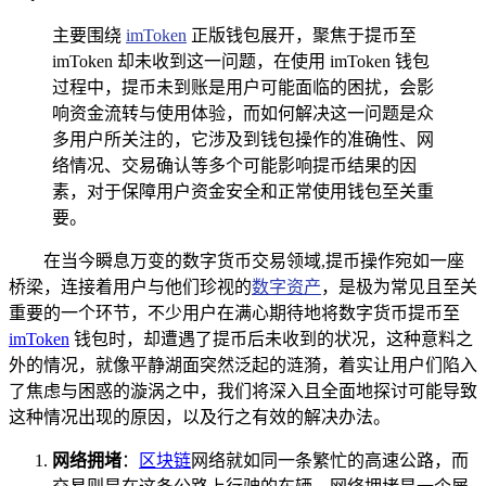
主要围绕
imToken
正版钱包展开，聚焦于提币至
imToken 却未收到这一问题，在使用 imToken 钱包
过程中，提币未到账是用户可能面临的困扰，会影
响资金流转与使用体验，而如何解决这一问题是众
多用户所关注的，它涉及到钱包操作的准确性、网
络情况、交易确认等多个可能影响提币结果的因
素，对于保障用户资金安全和正常使用钱包至关重
要。
在当今瞬息万变的数字货币交易领域,提币操作宛如一座
桥梁，连接着用户与他们珍视的
数字资产
，是极为常见且至关
重要的一个环节，不少用户在满心期待地将数字货币提币至
imToken
钱包时，却遭遇了提币后未收到的状况，这种意料之
外的情况，就像平静湖面突然泛起的涟漪，着实让用户们陷入
了焦虑与困惑的漩涡之中，我们将深入且全面地探讨可能导致
这种情况出现的原因，以及行之有效的解决办法。
网络拥堵
：
区块链
网络就如同一条繁忙的高速公路，而