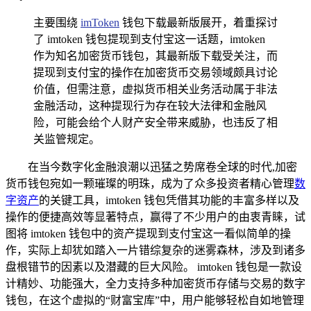
主要围绕
imToken
钱包下载最新版展开，着重探讨
了 imtoken 钱包提现到支付宝这一话题，imtoken
作为知名加密货币钱包，其最新版下载受关注，而
提现到支付宝的操作在加密货币交易领域颇具讨论
价值，但需注意，虚拟货币相关业务活动属于非法
金融活动，这种提现行为存在较大法律和金融风
险，可能会给个人财产安全带来威胁，也违反了相
关监管规定。
在当今数字化金融浪潮以迅猛之势席卷全球的时代,加密
货币钱包宛如一颗璀璨的明珠，成为了众多投资者精心管理
数
字资产
的关键工具，imtoken 钱包凭借其功能的丰富多样以及
操作的便捷高效等显著特点，赢得了不少用户的由衷青睐，试
图将 imtoken 钱包中的资产提现到支付宝这一看似简单的操
作，实际上却犹如踏入一片错综复杂的迷雾森林，涉及到诸多
盘根错节的因素以及潜藏的巨大风险。 imtoken 钱包是一款设
计精妙、功能强大，全力支持多种加密货币存储与交易的数字
钱包，在这个虚拟的“财富宝库”中，用户能够轻松自如地管理