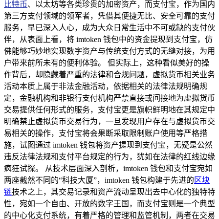
比特币
、以太坊等各类珍贵的加密资产，而支付宝，作为国内
第三方支付领域的领军者，凭借其便捷无比、安全可靠的支付
服务，早已深入人心，成为大众日常生活中不可或缺的支付伙
伴，从表面上看，将 imtoken 钱包中的资金提现到支付宝，仿
佛能够巧妙地实现数字资产与传统支付方式的无缝对接，为用
户带来前所未有的便利体验。 但实际上，这种看似美好的操
作背后，却隐藏着严重的法律和合规问题，虚拟货币相关业务
活动本质上属于非法金融活动，依据相关的法律法规明确规
定，金融机构和非银行支付机构严禁直接或间接地为虚拟货币
交易提供任何形式的服务，支付宝更是旗帜鲜明地在其规定中
明确禁止虚拟货币交易行为，一旦发现用户存在与虚拟货币交
易相关的操作，支付宝将会果断采取限制账户使用等严格措
施，试图通过 imtoken 钱包将资产提现到支付宝，无疑是公然
违反法律法规和支付平台规定的行为，犹如在法律的红线边缘
疯狂试探。 从技术层面深入剖析，imtoken 钱包和支付宝宛如
两座截然不同的“科技大厦”，imtoken 钱包构建于先进的
区块
链
技术之上，其交易记录和资产流动呈现出去中心化的独特特
性，宛如一个自由、开放的数字王国，而支付宝则是一个典型
的中心化支付系统，有着严格的管理和监管机制，两者在交易