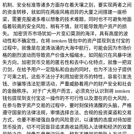
机制、安全标准等诸多方面存在着天壤之别，要实现两者之间
的资金转移，就如同在两座风格迥异的大厦之间搭建一座桥
梁，需要克服诸多难以想象的技术难题，同时也不可避免地面
临着较高的安全风险，稍有不慎，就可能导致用户资产的损
失。 加密货币市场犹如一片变幻莫测的海洋，具有高度的波
动性和不确定性，在将 imtoken 钱包中的资产提现到支付宝的
过程中，就像是在波涛汹涌的大海中航行，可能会因为市场价
格的剧烈波动而导致资产价值大幅缩水，如同船只在风暴中迷
失方向，加密货币交易的匿名性和去中心化特点，就像一把双
刃剑，在给予用户一定隐私和自由的同时，也为不法分子提供
了可乘之机，这些不法分子利用加密货币的特性，容易引发洗
钱、诈骗等违法犯罪活动，严重威胁着用户的财产安全和社会
的金融秩序。 对于广大用户而言，必须充分认识到将 imtoken
钱包提现到支付宝这一操作的不可行性以及潜在的巨大风险，
在参与数字资产交易的过程中，要时刻保持清醒的头脑，严格
遵守国家的法律法规，审慎选择合法、合规的投资渠道和交易
方式，也要不断增强自身的风险意识，以谨慎的态度对待加密
货币投资，切不可因盲目追求高收益而陷入法律和经济的双重