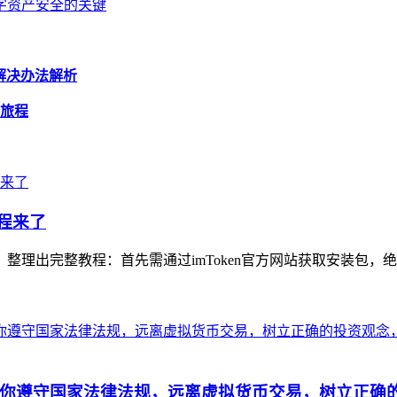
障数字资产安全的关键
与解决办法解析
新旅程
教程来了
，整理出完整教程：首先需通过imToken官方网站获取安装包，
你遵守国家法律法规，远离虚拟货币交易，树立正确