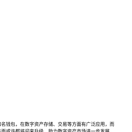
作为知名钱包，在数字资产存储、交易等方面有广泛应用，而
方面或许都将迎来升级，助力数字资产市场进一步发展，