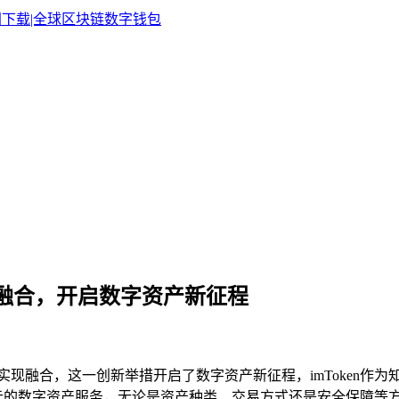
ITE的融合，开启数字资产新征程
ITE实现融合，这一创新举措开启了数字资产新征程，imToken
多元的数字资产服务，无论是资产种类、交易方式还是安全保障等