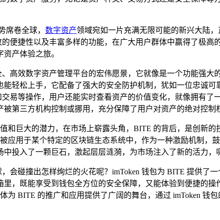
势席卷全球，
数字资产
领域宛如一片充满无限可能的新兴大陆，
、极致的便捷性以及丰富多样的功能，在广大用户群体中赢得了极高的
数字资产体验之旅。
一个安全、高效数字资产管理平台的宏伟愿景，它就像是一个功能强
也能轻松上手，它配备了强大的安全防护机制，犹如一位忠诚可
款和交易等操作，用户还能实时查看资产的价值变化，就像拥有了一双
产被第三方机构控制或挪用，充分保障了用户对资产的绝对控制
价值和巨大的潜力，在市场上崭露头角，BITE 的背后，是创
可能被应用于某个特定的区块链生态系统中，作为一种激励机制，
场中投入了一颗巨石，激起层层涟漪，为市场注入了新的活力，
上地球，会碰撞出怎样绚烂的火花呢？imToken 钱包为 BITE 提
的保险箱里，既能享受到钱包全方位的安全保障，又能体验到便捷
用户群体为 BITE 的推广和应用提供了广阔的舞台，通过 imToke