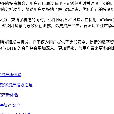
带来了更多的投资机会，用户可以通过 imToken 钱包实时关注 B
和专业的分析功能，帮助用户更好地了解市场动态，优化自己的投
，充满了机遇的同时，也伴随着各种风险，在使用 imToken 
避免因疏忽而导致私钥泄露，造成资产损失，要密切关注市场动态
带来了新的曙光和发展机遇，它不仅为用户提供了更加安全、便捷的数字
 钱包与 BITE 的合作将会更加深入、更加紧密，为用户带来更
数字资产新体验
捷的数字资产接收之道
字资产新体验
护数字资产安全