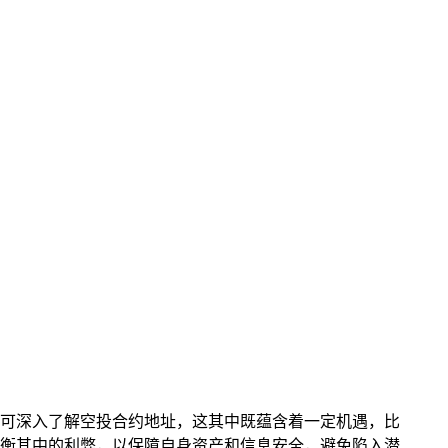
程中，人们可深入了解空投合约地址，这其中既蕴含着一定机遇，比
衡其中的利弊，以保障自身资产和信息安全，避免陷入潜