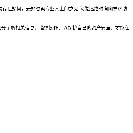
存在疑问，最好咨询专业人士的意见,就像迷路时向向导求助
要充分了解相关信息，谨慎操作，以保护自己的资产安全，才能在