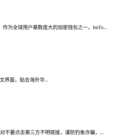
为全球用户基数庞大的加密钱包之一，ImTo...
中文界面，贴合海外华...
绝对不要点击第三方不明链接，谨防钓鱼诈骗，...