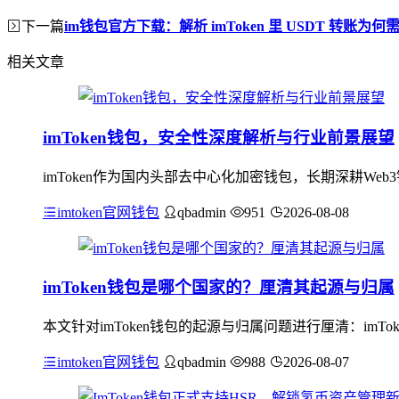
下一篇
im钱包官方下载：解析 imToken 里 USDT 转账为何需
相关文章
imToken钱包，安全性深度解析与行业前景展望
imToken作为国内头部去中心化加密钱包，长期深耕W
imtoken官网钱包
qbadmin
951
2026-08-08
imToken钱包是哪个国家的？厘清其起源与归属
本文针对imToken钱包的起源与归属问题进行厘清：im
imtoken官网钱包
qbadmin
988
2026-08-07