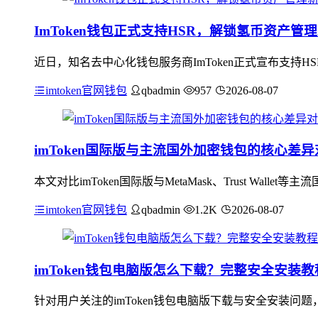
ImToken钱包正式支持HSR，解锁氢币资产管
近日，知名去中心化钱包服务商ImToken正式宣布支持
imtoken官网钱包
qbadmin
957
2026-08-07
imToken国际版与主流国外加密钱包的核心差异
本文对比imToken国际版与MetaMask、Trust Wal
imtoken官网钱包
qbadmin
1.2K
2026-08-07
imToken钱包电脑版怎么下载？完整安全安装
针对用户关注的imToken钱包电脑版下载与安全安装问题