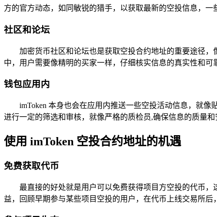
方的官方动态，如同敏锐的猎手，以获取最新的空投信息，一
社区和论坛
加密货币社区和论坛也是获取空投合约地址的重要途径，像
中，用户需要像精明的买家一样，仔细核实信息的真实性和可
钱包应用内
imToken 本身也会在应用内推送一些空投活动信息，就
进行一定的筛选和审核，就像严格的质检员,确保信息的质量和
使用 imToken 空投合约地址的机遇
免费获取代币
最直接的好处就是用户可以免费获得项目方空投的代币，
益，回顾早期参与某些项目空投的用户，在代币上线交易所后