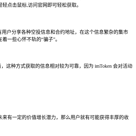
轻点击鼠标,访问官网即可轻松获取。
会有用户分享各种空投信息和合约地址，在这个信息繁杂的集市
着一些心怀不轨的“骗子”。
这种方式获取的信息相对较为可靠，因为 imToken 会对活动
未来有一定的价值增长潜力，那么用户就有可能获得丰厚的收