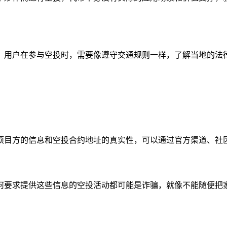
，用户在参与空投时，需要像遵守交通规则一样，了解当地的法
项目方的信息和空投合约地址的真实性，可以通过官方渠道、社区
何要求提供这些信息的空投活动都可能是诈骗，就像不能随便把家