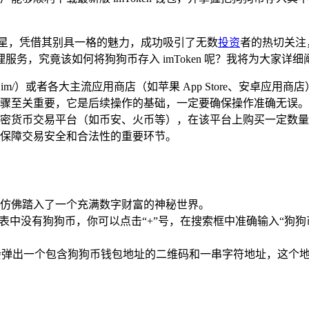
明星，凭借其别具一格的魅力，成功吸引了无数
投资
者的热切关注
服务，究竟该如何将狗狗币存入 imToken 呢？我将为大家详
ken.im/）或者各大主流应用商店（如苹果 App Store、安卓应用商
骤至关重要，它是后续操作的基础，一定要确保操作准确无误。
密货币交易平台（如币安、火币等），在该平台上购买一定数量
保障交易安全和合法性的重要环节。
面，你仿佛踏入了一个充满数字财富的神秘世界。
表中没有狗狗币，你可以点击“+”号，在搜索框中准确输入“狗狗币
，会弹出一个包含狗狗币钱包地址的二维码和一串字符地址，这个