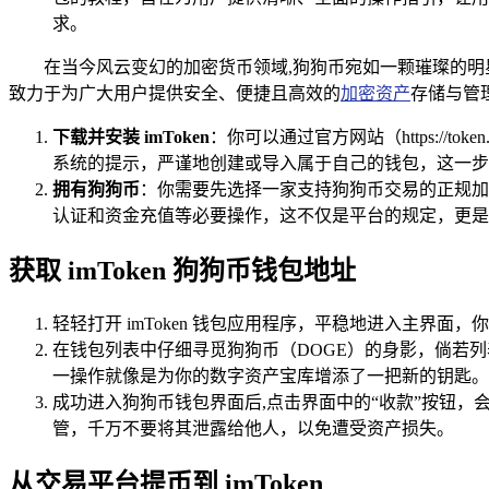
求。
在当今风云变幻的加密货币领域,狗狗币宛如一颗璀璨的
致力于为广大用户提供安全、便捷且高效的
加密资产
存储与管理
下载并安装 imToken
：你可以通过官方网站（https://to
系统的提示，严谨地创建或导入属于自己的钱包，这一步
拥有狗狗币
：你需要先选择一家支持狗狗币交易的正规加
认证和资金充值等必要操作，这不仅是平台的规定，更是
获取 imToken 狗狗币钱包地址
轻轻打开 imToken 钱包应用程序，平稳地进入主界
在钱包列表中仔细寻觅狗狗币（DOGE）的身影，倘若列
一操作就像是为你的数字资产宝库增添了一把新的钥匙。
成功进入狗狗币钱包界面后,点击界面中的“收款”按钮
管，千万不要将其泄露给他人，以免遭受资产损失。
从交易平台提币到 imToken