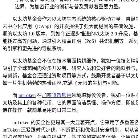
边界，为加密行业的创新与普及贡献着重要力量。
以太坊基金会作为以太坊生态系统的核心驱动力量，自诞
去中心化应用（DApp）的开发提供了强大而稳固的基础设施
期的以太坊 1.0 版本，到如今正逐步推进的以太坊 2.0 升
能耗过高等问题，通过引入权益证明（PoS）共识机制等一系
的引擎和更先进的导航系统。
以太坊基金会不仅在技术层面精耕细作，犹如一位技艺精
吸引了全球范围内众多开发者、研究人员和爱好者的踊跃参与
与创新，基金会还通过资助项目等方式，鼓励开发者基于以太
如一片生机勃勃的热带雨林,充满了无限的生机与可能。
而
imToken
在
加密货币钱包
领域堪称佼佼者，犹如一位贴
太坊及其上的各种代币，它的界面简洁易懂、操作方便，即使是加
佛在操作一款简单易用的日常工具。
imToken 的安全性更是其一大显著亮点，它采用了
imToken 还紧跟时代步伐，不断更新和优化其安全机制，以
浏览器等功能，为用户提供了一站式的加密服务体验，让用户