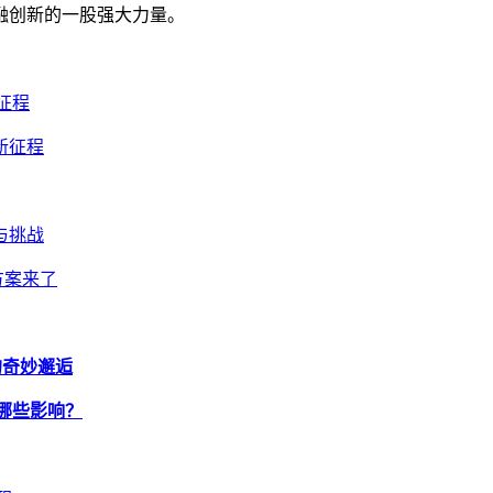
融创新的一股强大力量。
新征程
产新征程
遇与挑战
决方案来了
界的奇妙邂逅
来哪些影响？